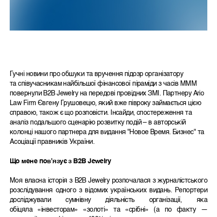
Гучні новини про обшуки та вручення підозр організатору
та співучасникам найбільшої фінансової піраміди з часів МММ
повернули B2B Jewelry на передові провідних ЗМІ. Партнеру Ario
Law Firm Євгену Грушовецю, який вже півроку займається цією
справою, також є що розповісти. Інсайди, спостереження та
аналіз подальшого сценарію розвитку подій – в авторській
колонці нашого партнера для видання "Новое Время. Бизнес" та
Асоціації правників України.
Що мене пов’язує з B2B Jewelry
Моя власна історія з B2B Jewelry розпочалася з журналістського
розслідування одного з відомих українських видань. Репортери
досліджували сумнівну діяльність організації, яка
обіцяла «інвесторам» «золоті» та «срібні» (а по факту —