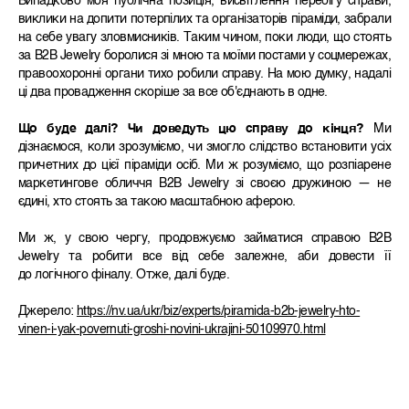
Випадково моя публічна позиція, висвітлення перебігу справи,
виклики на допити потерпілих та організаторів піраміди, забрали
на себе увагу зловмисників. Таким чином, поки люди, що стоять
за B2B Jewelry боролися зі мною та моїми постами у соцмережах,
правоохоронні органи тихо робили справу. На мою думку, надалі
ці два провадження скоріше за все об'єднають в одне.
Що буде далі? Чи доведуть цю справу до кінця?
Ми
дізнаємося, коли зрозуміємо, чи змогло слідство встановити усіх
причетних до цієї піраміди осіб. Ми ж розуміємо, що розпіарене
маркетингове обличчя B2B Jewelry зі своєю дружиною — не
єдині, хто стоять за такою масштабною аферою.
Ми ж, у свою чергу, продовжуємо займатися справою B2B
Jewelry та робити все від себе залежне, аби довести її
до логічного фіналу. Отже, далі буде.
Джерело:
https://nv.ua/ukr/biz/experts/piramida-b2b-jewelry-hto-
vinen-i-yak-povernuti-groshi-novini-ukrajini-50109970.html