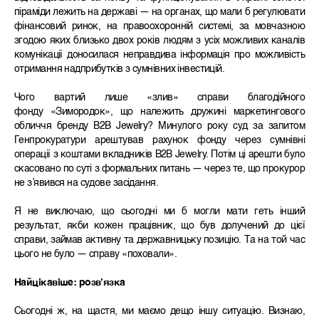
піраміди лежить на державі — на органах, що мали б регулювати
фінансовий ринок, на правоохоронній системі, за мовчазною
згодою яких близько двох років людям з усіх можливих каналів
комунікації доносилася неправдива інформація про можливість
отримання надприбутків з сумнівних інвестицій.
Чого вартий лише «злив» справи благодійного
фонду «Зимородок», що належить дружині маркетингового
обличчя бренду B2B Jewelry? Минулого року суд за запитом
Генпрокуратури арештував рахунок фонду через сумнівні
операції з коштами вкладників B2B Jewelry. Потім ці арешти було
скасовано по суті з формальних питань — через те, що прокурор
не з’явився на судове засідання.
Я не виключаю, що сьогодні ми б могли мати геть інший
результат, якби кожен працівник, що був долучений до цієї
справи, займав активну та державницьку позицію. Та на той час
цього не було — справу «поховали».
Найцікавіше: розв’язка
Сьогодні ж, на щастя, ми маємо дещо іншу ситуацію. Визнаю,