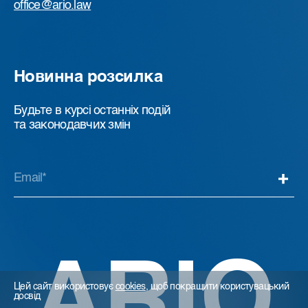
office@ario.law
Новинна розсилка
Будьте в курсі останніх подій
та законодавчих змін
ARIO
Цей сайт використовує
cookies
, щоб покращити користувацький
досвід