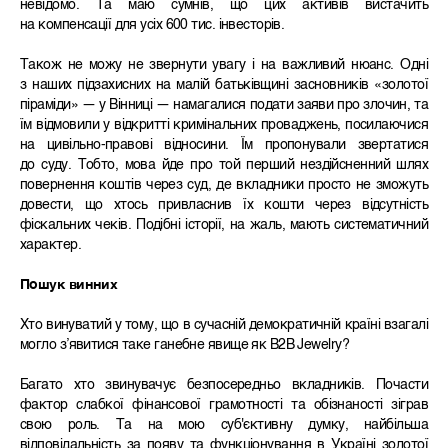
невідомо. Та маю сумнів, що цих активів вистачить
на компенсації для усіх 600 тис. інвесторів.
Також не можу не звернути увагу і на важливий нюанс. Одні
з наших підзахисних на малій батьківщині засновників «золотої
піраміди» — у Вінниці — намагалися подати заяви про злочин, та
їм відмовили у відкритті кримінальних проваджень, посилаючися
на цивільно-правові відносини. Їм пропонували звертатися
до суду. Тобто, мова йде про той перший нездійсненний шлях
повернення коштів через суд, де вкладники просто не зможуть
довести, що хтось привласнив їх кошти через відсутність
фіскальних чеків. Подібні історії, на жаль, мають систематичний
характер.
Пошук винних
Хто винуватий у тому, що в сучасній демократичній країні взагалі
могло з’явитися таке ганебне явище як B2B Jewelry?
Багато хто звинувачує безпосередньо вкладників. Почасти
фактор слабкої фінансової грамотності та обізнаності зіграв
свою роль. Та на мою суб'єктивну думку, найбільша
відповідальність за появу та функціонування в Україні золотої