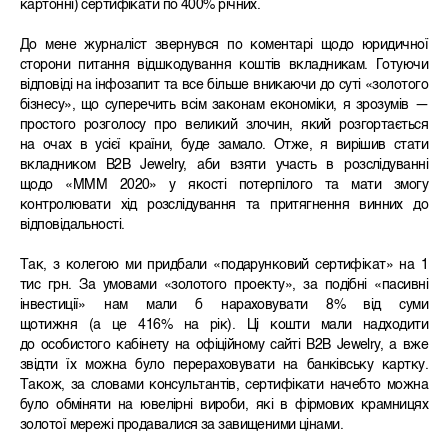
картонні) сертифікати по 400% річних.
До мене журналіст звернувся по коментарі щодо юридичної
сторони питання відшкодування коштів вкладникам. Готуючи
відповіді на інфозапит та все більше вникаючи до суті «золотого
бізнесу», що суперечить всім законам економіки, я зрозумів —
простого розголосу про великий злочин, який розгортається
на очах в усієї країни, буде замало. Отже, я вирішив стати
вкладником B2B Jewelry, аби взяти участь в розслідуванні
щодо «МММ 2020» у якості потерпілого та мати змогу
контролювати хід розслідування та притягнення винних до
відповідальності.
Так, з колегою ми придбали «подарунковий сертифікат» на 1
тис грн. За умовами «золотого проекту», за подібні «пасивні
інвестиції» нам мали б нараховувати 8% від суми
щотижня (а це 416% на рік). Ці кошти мали надходити
до особистого кабінету на офіційному сайті B2B Jewelry, а вже
звідти їх можна було перераховувати на банківську картку.
Також, за словами консультантів, сертифікати начебто можна
було обміняти на ювелірні вироби, які в фірмових крамницях
золотої мережі продавалися за завищеними цінами.