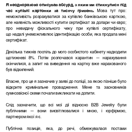
Я неодноразово описував абсурд, з яким ми стикнулися під
час купівлі картонки за тисячу гривень.
Мова тут про:
неможливість розрахуватися за купівлю банківською карткою,
але наявність можливості купити сертифікат за долари чи євро;
про невидачу фіскального чеку при купівлі сертифікату,
що надалі унеможливлює ідентифікацію особи, яка продала мені
сертифікат.
Декілька тижнів поспіль до мого особистого кабінету надходили
щотижневі 8%. Потім розпочався карантин — нарахування
скінчилися, а запит на виведення на картку вже нарахованого
був відхилений.
Власне, про це я зазначив у заяві до поліції, за якою пізніше було
відкрите кримінальне провадження. Мене та засновників
сумнозвісної схеми почали викликати на допити.
Слід зазначити, що всі мої дії відносно B2B Jewelry були
публічними — вони висвітлювалися і мною, і юрфірмою,
партнером якої я є.
Публічна позиція, яка, до речі, обмежувалася постами