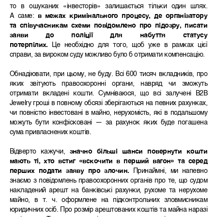
то в ошуканих «інвесторів» залишається тільки один шлях.
А саме:
в межах кримінального процесу, де організатору
та співучасникам схеми повідомлено про підозру, писати
заяви до поліції для набуття статусу
потерпілих.
Це необхідно для того, щоб уже в рамках цієї
справи, за вироком суду можливо було б отримати компенсацію.
Обнадіювати, при цьому, не буду. Всі 600 тисяч вкладників, про
яких звітують правоохоронні органи, навряд чи зможуть
отримати вкладені кошти. Сумніваюся, що всі залучені B2B
Jewelry гроші в повному обсязі зберігаються на певних рахунках,
чи повністю інвестовані в майно, нерухомість, які в подальшому
можуть бути конфісковані — за рахунок яких буде погашена
сума привласнених коштів.
Відверто кажучи,
значно більші шанси повернути кошти
мають ті, хто встиг «вскочити в перший вагон» та серед
перших подати заяву про злочин.
Принаймні, ми напевно
знаємо з повідомлень правоохоронних органів про те, що судом
накладений арешт на банківські рахунки, рухоме та нерухоме
майно, в т. ч. оформлене на підконтрольних зловмисникам
юридичних осіб. Про розмір арештованих коштів та майна наразі