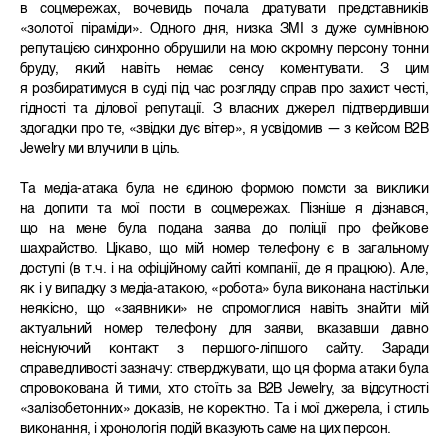
в соцмережах, вочевидь почала дратувати представників
«золотої піраміди». Одного дня, низка ЗМІ з дуже сумнівною
репутацією синхронно обрушили на мою скромну персону тонни
бруду, який навіть немає сенсу коментувати. З цим
я розбиратимуся в суді під час розгляду справ про захист честі,
гідності та ділової репутації. З власних джерел підтвердивши
здогадки про те, «звідки дує вітер», я усвідомив — з кейсом B2B
Jewelry ми влучили в ціль.
Та медіа-атака була не єдиною формою помсти за виклики
на допити та мої пости в соцмережах. Пізніше я дізнався,
що на мене була подана заява до поліції про фейкове
шахрайство. Цікаво, що мій номер телефону є в загальному
доступі (в т.ч. і на офіційному сайті компанії, де я працюю). Але,
як і у випадку з медіа-атакою, «робота» була виконана настільки
неякісно, що «заявники» не спромоглися навіть знайти мій
актуальний номер телефону для заяви, вказавши давно
неіснуючий контакт з першого-ліпшого сайту. Заради
справедливості зазначу: стверджувати, що ця форма атаки була
спровокована й тими, хто стоїть за B2B Jewelry, за відсутності
«залізобетонних» доказів, не коректно. Та і мої джерела, і стиль
виконання, і хронологія подій вказують саме на цих персон.