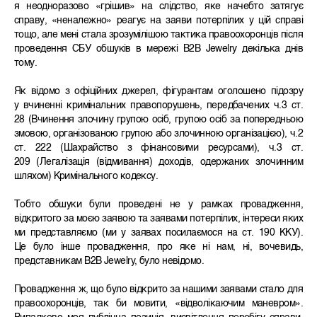
я неодноразово «грішив» на слідство, яке начебто затягує
справу, «неналежно» реагує на заяви потерпілих у цій справі
тощо, але мені стала зрозумілішою тактика правоохоронців після
проведення СБУ обшуків в мережі B2B Jewelry декілька днів
тому.
Як відомо з офіційних джерел, фігурантам оголошено підозру
у вчиненні кримінальних правопорушень, передбачених ч.3 ст.
28 (Вчинення злочину групою осіб, групою осіб за попередньою
змовою, організованою групою або злочинною організацією), ч.2
ст. 222 (Шахрайство з фінансовими ресурсами), ч.3 ст.
209 (Легалізація (відмивання) доходів, одержаних злочинним
шляхом) Кримінального кодексу.
Тобто обшуки були проведені не у рамках провадження,
відкритого за моєю заявою та заявами потерпілих, інтереси яких
ми представляємо (ми у заявах посилаємося на ст. 190 ККУ).
Це було інше провадження, про яке ні нам, ні, вочевидь,
представникам B2B Jewelry, було невідомо.
Провадження ж, що було відкрито за нашими заявами стало для
правоохоронців, так би мовити, «відволікаючим маневром».