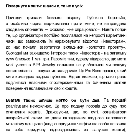
Повернути кошти: шанси є, та не в усіх
Пригоди тривали близько півроку. Публічна боротьба,
а особливо чорна піар-кампанія проти мене, не виправдала
сподівань опонентів — скажімо, «не спрацювало». Навіть попри
те, що організатори постійно посилалися на непрості карантинні
часи, що заважають їм нараховувати відсотки «інвесторам»,
до нас почали звертатися вкладники «золотого проекту».
Сьогодні ми захищаємо інтереси таких «інвесторів» на загальну
суму близько 1 млн грн. Разом із тим, одразу підкреслю, що мета
моєї участі в B2B Jewelry полягала не у збагачені чи пошуку
нових клієнтів — ошуканих вкладників. Це Pro Bono проект, який
ми з командою ведемо публічно. Відтак вважаю, що маю право
поділитися власними спостереженнями та баченням шляхів
повернення вкладниками своїх коштів.
Взагалі таких шляхів могло би бути два.
Та перший
реалізувати неможливо. Це про подачу позовів до суду про
стягнення коштів. Враховуючи, що, по суті, організатори
шахрайської схеми не дали вкладникам жодного належного
механізму для цього (жодна юридична чи фізична особа не взяла
на себе юридичну відповідальність за залучені кошти),