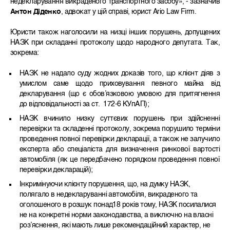
недекларування викраденого транспортного засобу», - зазначив
А
нтон Діденко
, адвокат у цій справі, юрист
Ario Law Firm
.
Юристи також наголосили на низц
і інших порушень, допущених
НАЗК при складанні протоколу щодо народного депутата. Так,
зокрема:
НАЗК не надало суду жодних доказів того, що клієнт діяв з
умислом саме щодо приховування певного майна від
декларування (що є обов’язковою умовою для притягнення
до відповідальності за ст. 172-6 КУпАП);
НАЗК вчинило низку суттєвих порушень при здійсненні
перевірки та складенні протоколу, зокрема порушило терміни
проведення повної перевірки декларації, а також не залучило
експерта або спеціаліста для визначення ринкової вартості
автомобіля (як це передбачено порядком проведення повної
перевірки декларацій);
Інкримінуючи клієнту порушення, що, на думку НАЗК,
полягало в недекларуванні автомобіля, викраденого та
оголошеного в розшук понад18 років тому, НАЗК посилалися
не на конкретні норми законодавства, а виключно на власні
роз’яснення, які мають лише рекомендаційний характер, не