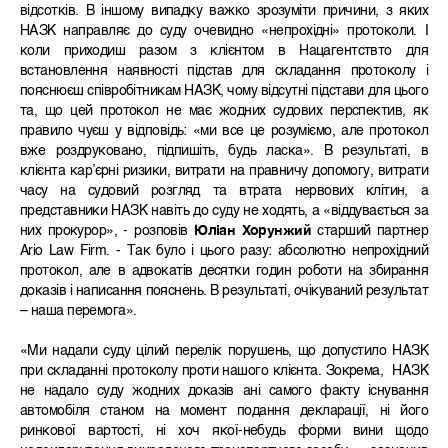
відсотків. В іншому випадку важко зрозуміти причини, з яких
НАЗК направляє до суду очевидно «непрохідні» протоколи. І
коли приходиш разом з клієнтом в Нацагентствто для
встановлення наявності підстав для складання протоколу і
пояснюєш співробітникам НАЗК, чому відсутні підстави для цього
та, що цей протокол не має жодних судових перспектив, як
правило чуєш у відповідь: «ми все це розуміємо, але протокол
вже роздруковано, підпишіть, будь ласка». В результаті, в
клієнта кар’єрні ризики, витрати на правничу допомогу, витрати
часу на судовий розгляд та втрата нервових клітин, а
представники НАЗК навіть до суду не ходять, а «віддувається за
них прокурор», - розповів
Юліан Хорунжий
старший партнер
Ario Law Firm. -
Так було і цього разу: абсолютно непрохідний
протокол, але в адвокатів десятки годин роботи на збирання
доказів і написання пояснень. В результаті, очікуваний результат
– наша перемога»
.
«Ми надали суду цілий перелік порушень, що допустило НАЗК
при складанні протоколу проти нашого клієнта. Зокрема, НАЗК
не надало суду жодних доказів ані самого факту існування
автомобіля станом на момент подання декларації, ні його
ринкової вартості, ні хоч якої-небудь форми вини щодо