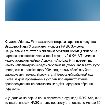
Команда Ario Law Firm захистила інтереси народного депутата
Верховної Ради IX скликання у спорі з НАЗК. Зокрема
Національне агентство з питань запобігання корупції склало на
нардепа протокол за частиною 4 статті 172-6 КУпАП (умисне
недекларування майна). Адвокати Ario Law Firm довели, що
нібито неправомірно незадеклароване на думку НАЗК авто, було
викрадене в чоловіка ще у 2004 році, а тому обов’язку його
декларування немає. В результаті Печерський районний суд
Києва закрив провадження у справі про адміністративне
правопорушення, не встановивши в діях народного обранця
порушень.
«Це далеко не перша наша перемога в суді над НАЗК. Але, як і
до цього, внесок НАЗК в нашу перемогу становить не менше 50