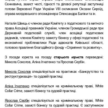
Сєнкевича, захист честі, гідності та ділової репутації заступниці
голови Верховної Ради України VIII cкликання Оксани Сироїд,
справа молдовського опозиціонера Олександра Баліки та ін.
Наталія Швець є членом ради Комітету з податкового та митного
права Асоціації правників України, членом Громадської ради при
Державній податковій службі, член асоціації податкових
радників, членом Комітету захисту бізнесу у сфері податкової та
економічної проблематики Ради адвокатів Київської області,
головою правління благодійного фонду «Сприяння та розвитку».
З посади юриста на посаду
старшого юриста
переведені:
Микола Соколов, Аліна Ігнатенко та Ярослав Сербін.
Микола Соколов
спеціалізується на практиках «Банкрутство та
реструктуризація» та судовій практиці.
Аліна Ігнатенко
спеціалізується на кримінальному праві, White
Collar Crime, захисті бізнесу та судовій практиці.
Ярослав Сербін
спеціалізується на кримінальному праві, White
Collar Crime, захисті бізнесу та судовій практиці. Є заступником