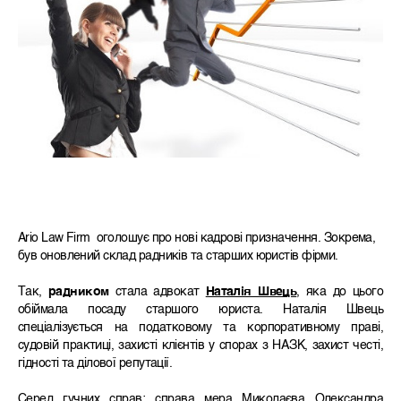
Ario Law Firm оголошує про нові кадрові призначення. Зокрема,
був оновлений склад радників та старших юристів фірми.
Так,
радником
стала адвокат
Наталія Швець
, яка до цього
обіймала посаду старшого юриста. Наталія Швець
спеціалізується на податковому та корпоративному праві,
судовій практиці, захисті клієнтів у спорах з НАЗК, захист честі,
гідності та ділової репутації.
Серед гучних справ: справа мера Миколаєва Олександра