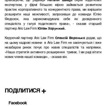
Враховуючи, що радниця
Наталія Швець
окрім податкової
експертизи, у фірмі більшою мірою займається розвитком
практик корпоративного та конкурентного права, ми вирішили
розширити наші можливості, запросивши до команди Юлію
Федосюк, яка зарекомендувала себе як досвідченого
спеціаліста у галузі податкового права», - сказав старший
партнер Ario Law Firm
Юліан Хорунжий.
Керуючий партнер Ario Law Firm
Олексій Воронько
додав, що
на цьому кадрові новини в Ario Law Firm не закінчуються і вже
незабаром ринок почує про нових спеціалістів та напрямки.
«Наша стратегія активного розширення триває. І ми раді вітати
нових членів нашої команди», - сказав він.
ПОДІЛИТИСЯ
Facebook