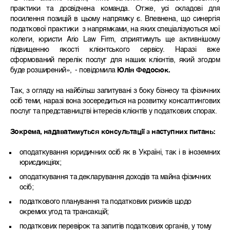
практики та досвідчена команда. Отже, усі складові для
посилення позицій в цьому напрямку є. Впевнена, що синергія
податкової практики з напрямками, на яких спеціалізуються мої
колеги, юристи Ario Law Firm, сприятимуть ще активнішому
підвищенню якості клієнтського сервісу. Наразі вже
сформований перелік послуг для наших клієнтів, який згодом
буде розширений», - повідомила
Юлія Федосюк.
Так, з огляду на найбільш запитувані з боку бізнесу та фізичних
осіб теми, наразі вона зосередиться на розвитку консалтингових
послуг та представництві інтересів клієнтів у податкових спорах.
Зокрема, надаватимуться консультації з наступних питань:
оподаткування юридичних осіб як в Україні, так і в іноземних
юрисдикціях;
оподаткування та декларування доходів та майна фізичних
осіб;
податкового планування та податкових ризиків щодо
окремих угод та трансакцій;
податкових перевірок та запитів податкових органів, у тому