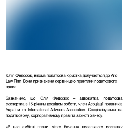
Юлія Федосюк, відома податкова юристка долучається до Ario
Law Firm. Вона призначена керівницею практики податкового
права.
Зазначимо, що Юлія Федосюк – адвокатка, податкова
експертка з 15-річним досвідом роботи, член Асоціації правників
України та International Advisers Association. Спеціалізується на
податковому, корпоративному праві та захисті бізнесу.
«В нас амбітні плани, чітке бачення подальшого розвитку