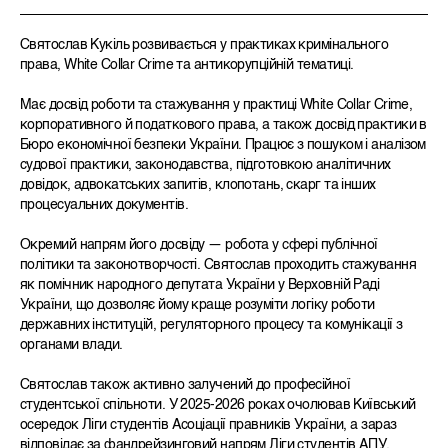
Святослав Кукіль розвивається у практиках кримінального
права, White Collar Crime та антикорупційній тематиці.
Має досвід роботи та стажування у практиці White Collar Crime,
корпоративного й податкового права, а також досвід практики в
Бюро економічної безпеки України. Працює з пошуком і аналізом
судової практики, законодавства, підготовкою аналітичних
довідок, адвокатських запитів, клопотань, скарг та інших
процесуальних документів.
Окремий напрям його досвіду — робота у сфері публічної
політики та законотворчості. Святослав проходить стажування
як помічник народного депутата України у Верховній Раді
України, що дозволяє йому краще розуміти логіку роботи
державних інституцій, регуляторного процесу та комунікації з
органами влади.
Святослав також активно залучений до професійної
студентської спільноти. У 2025-2026 роках очолював Київський
осередок Ліги студентів Асоціації правників України, а зараз
відповідає за фандрейзинговий напрям Ліги студентів АПУ.