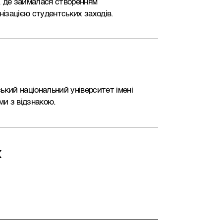
, де займалася створенням
нізацією студентських заходів.
ький національний університет імені
и з відзнакою.
х