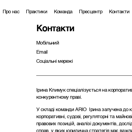
Про нас
Практики
Команда
Пресцентр
Контакти
Контакти
Мобільний
Email
Соціальні мережі
Ірина Климук спеціалізується на корпоратив
конкурентному праві.
У складі команди ARIO Ірина залучена до 
корпоративні, судові, регуляторні та майнов
правових позицій, аналізі документів, дослі
справ, у яких юридична стратегія має важли