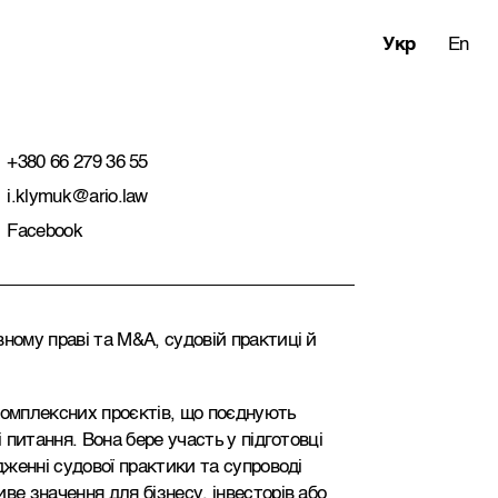
Укр
En
+380 66 279 36 55
i.klymuk@ario.law
Facebook
ному праві та M&A, судовій практиці й
комплексних проєктів, що поєднують
і питання. Вона бере участь у підготовці
дженні судової практики та супроводі
ве значення для бізнесу, інвесторів або