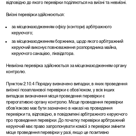
відповідно до якого перевірки поділяються на виїзні та невиїзні.
Виїзні перевірки здійснюються:
за місцезнаходженням офісу (контори) арбітражного
керуючого;
за місцезнаходженням боржника, щодо якого арбітражний
керуючий виконує повноваження розпорядника майна,
керуючого санацією, ліквідатора.
Невиїзна перевірка здійснюється за місцезнаходженням органу
контролю.
Пунктом 2.10.4 Порядку визначено випадки, в яких проведення
виїзної позапланової перевірки є обов’язком, у всіх інших
випадках визначення місця проведення перевірки є
прерогативою органу контролю. Місце проведення перевірки
обов’язково має бути зазначено в наказі на проведення
перевірки та, відповідно, в повідомлені арбітражного керуючого
про проведення перевірки. До початку перевірки арбітражний
керуючий має право запропонувати комісії з перевірки змінити
місце проведення перевірки у разі, якщо це позитивно