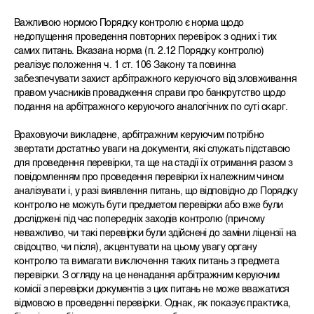
Важливою нормою Порядку контролю є норма щодо
недопущення проведення повторних перевірок з одних і тих
самих питань. Вказана норма (п. 2.12 Порядку контролю)
реалізує положення ч. 1 ст. 106 Закону та повинна
забезпечувати захист арбітражного керуючого від зловживання
правом учасників провадження справи про банкрутство щодо
подання на арбітражного керуючого аналогічних по суті скарг.
Враховуючи викладене, арбітражним керуючим потрібно
звертати достатньо уваги на документи, які служать підставою
для проведення перевірки, та ще на стадії їх отримання разом з
повідомленням про проведення перевірки їх належним чином
аналізувати і, у разі виявлення питань, що відповідно до Порядку
контролю не можуть бути предметом перевірки або вже були
досліджені під час попередніх заходів контролю (причому
неважливо, чи такі перевірки були здійснені до заміни ліцензії на
свідоцтво, чи після), акцентувати на цьому увагу органу
контролю та вимагати виключення таких питань з предмета
перевірки. З огляду на це ненадання арбітражним керуючим
комісії з перевірки документів з цих питань не може вважатися
відмовою в проведенні перевірки. Однак, як показує практика,