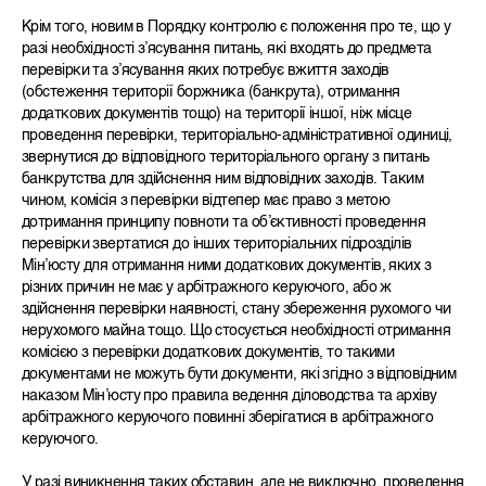
Крім того, новим в Порядку контролю є положення про те, що у
разі необхідності з’ясування питань, які входять до предмета
перевірки та з’ясування яких потребує вжиття заходів
(обстеження території боржника (банкрута), отримання
додаткових документів тощо) на території іншої, ніж місце
проведення перевірки, територіально-адміністративної одиниці,
звернутися до відповідного територіального органу з питань
банкрутства для здійснення ним відповідних заходів. Таким
чином, комісія з перевірки відтепер має право з метою
дотримання принципу повноти та об’єктивності проведення
перевірки звертатися до інших територіальних підрозділів
Мін’юсту для отримання ними додаткових документів, яких з
різних причин не має у арбітражного керуючого, або ж
здійснення перевірки наявності, стану збереження рухомого чи
нерухомого майна тощо. Що стосується необхідності отримання
комісією з перевірки додаткових документів, то такими
документами не можуть бути документи, які згідно з відповідним
наказом Мін’юсту про правила ведення діловодства та архіву
арбітражного керуючого повинні зберігатися в арбітражного
керуючого.
У разі виникнення таких обставин, але не виключно, проведення