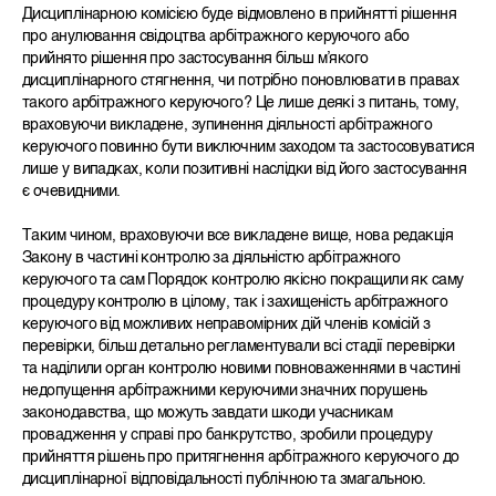
Дисциплінарною комісією буде відмовлено в прийнятті рішення
про анулювання свідоцтва арбітражного керуючого або
прийнято рішення про застосування більш м’якого
дисциплінарного стягнення, чи потрібно поновлювати в правах
такого арбітражного керуючого? Це лише деякі з питань, тому,
враховуючи викладене, зупинення діяльності арбітражного
керуючого повинно бути виключним заходом та застосовуватися
лише у випадках, коли позитивні наслідки від його застосування
є очевидними.
Таким чином, враховуючи все викладене вище, нова редакція
Закону в частині контролю за діяльністю арбітражного
керуючого та сам Порядок контролю якісно покращили як саму
процедуру контролю в цілому, так і захищеність арбітражного
керуючого від можливих неправомірних дій членів комісій з
перевірки, більш детально регламентували всі стадії перевірки
та наділили орган контролю новими повноваженнями в частині
недопущення арбітражними керуючими значних порушень
законодавства, що можуть завдати шкоди учасникам
провадження у справі про банкрутство, зробили процедуру
прийняття рішень про притягнення арбітражного керуючого до
дисциплінарної відповідальності публічною та змагальною.