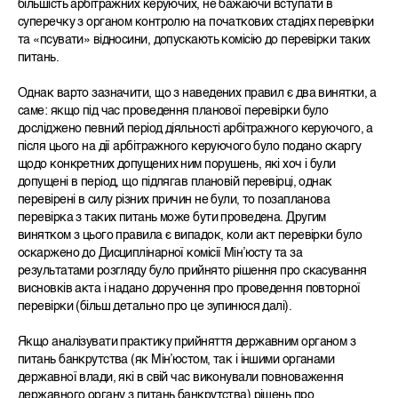
більшість арбітражних керуючих, не бажаючи вступати в
суперечку з органом контролю на початкових стадіях перевірки
та «псувати» відносини, допускають комісію до перевірки таких
питань.
Однак варто зазначити, що з наведених правил є два винятки, а
саме: якщо під час проведення планової перевірки було
досліджено певний період діяльності арбітражного керуючого, а
після цього на дії арбітражного керуючого було подано скаргу
щодо конкретних допущених ним порушень, які хоч і були
допущені в період, що підлягав плановій перевірці, однак
перевірені в силу різних причин не були, то позапланова
перевірка з таких питань може бути проведена. Другим
винятком з цього правила є випадок, коли акт перевірки було
оскаржено до Дисциплінарної комісії Мін’юсту та за
результатами розгляду було прийнято рішення про скасування
висновків акта і надано доручення про проведення повторної
перевірки (більш детально про це зупинюся далі).
Якщо аналізувати практику прийняття державним органом з
питань банкрутства (як Мін’юстом, так і іншими органами
державної влади, які в свій час виконували повноваження
державного органу з питань банкрутства) рішень про