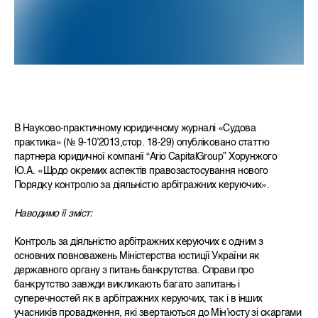
В Науково-практичному юридичному журналі «Судова
практика» (№ 9-10’2013,cтор. 18-29) опубліковано статтю
партнера юридичної компанії “Ario CapitalGroup” Хорунжого
Ю.А. «Щодо окремих аспектів правозастосування нового
Порядку контролю за діяльністю арбітражних керуючих».
Наводимо її зміст:
Контроль за діяльністю арбітражних керуючих є одним з
основних повноважень Міністерства юстиції України як
державного органу з питань банкрутства. Справи про
банкрутство завжди викликають багато запитань і
суперечностей як в арбітражних керуючих, так і в інших
учасників провадження, які звертаються до Мін’юсту зі скаргами