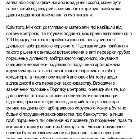
заява або скарга фізичної або юридичної особи, може бути
запрошений відповідний заявник або скаржник, який може
давати додаткові пояснення по суті питання.
Крім того, Мін’юст, розглядаючи матеріали, які надійшли від
органу контролю, та готуючи подання, має право відповідно до п.
7.3 Порядку контролю прийняти рішення про зупинення
діяльності арбітражного керуючого. Підставами для прийняття
такого рішення є випадки встановлення в акті перевірки грубих
порушень у діяльності арбітражного керуючого, існування
очевидної небезпеки подальшого порушення арбітражним
керуючим прав та законних інтересів боржника та (або)
кредиторів, а також позитивний висновок Мін’юсту щодо
відповідності акта перевірки законодавству. Виходячи з
зазначених положень Порядку контролю, очевидним є те, що
для прийняття такого рішення повинні бути наявні всі три
підстави, крім цього підставою для прийняття рішення про
зупинення діяльності арбітражного керуючого можуть бути не
будь-які порушення законодавства про банкрутство, а лише
грубі порушення, які однозначно призвели до порушення прав та
інтересів сторін у справі про банкрутство. Вказані порушення
повинні бути належним чином зафіксовані в акті перевірки, і