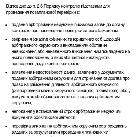
Відповідно до п. 2.6 Порядку контролю підставами для
проведення позапланової перевірки є:
подання арбітражним керуючим письмової заяви до органу
контролю про проведення перевірки за його бажанням;
звернення (скарги) фізичних та юридичних осіб щодо дій
арбітражного керуючого з викладенням обставин
невиконання або неналежного виконання ним покладених на
нього повноважень, з яких вбачається необхідність
проведення додаткового контролю;
виявлення недостовірності даних, заявлених у документах,
поданих арбітражним керуючим для отримання свідоцтва про
право на здійснення діяльності арбітражного керуючого
(розпорядника майна, керуючого санацією, ліквідатора), або у
документах обов’язкової звітності, поданих арбітражним
керуючим;
неподання у встановлений строк арбітражним керуючим
документів обов’язкової звітності;
перевірка виконання арбітражним керуючим розпоряджень,
виданих за результатами проведення планових чи