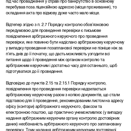
під час провадження у справі про банкрутство в основному
перебував поза ліцензійною адресою (місце проживання), то
складання акта про відмову дуже часто мало місце.
Відтепер згідно з п. 2.7 Порядку контролю обов’язковою
передумовою для проведення перевірки є письмове
повідомлення арбітражного керуючого про проведення
перевірки, яке повинно бути надіслано арбітражному керуючому
у випадку проведення позапланової перевірки не пізніше ніж за
п’ять днів до її початку, що дасть можливість узгодити всі
питання щодо її проведення між органом контролю та
арбітражним керуючим і достатньо часу для останнього, щоб
підготуватися до її проведення.
Відповідно до пунктів 2.15 та 2.15.1 Порядку контролю,
повідомлення про проведення перевірки надсилається
арбітражному керуючому разом з копією документів, що стали
підставою для її проведення, рекомендованим листом на адресу
офісу (контори) арбітражного керуючого, факсом та
електронною поштою, що практично унеможливлює (у випадку
надання арбітражним керуючим органу контролю достовірних
даних) необізнаність арбітражного керуючого про заплановану
перевірку. Тому надання арбітражним керуючим достовірної