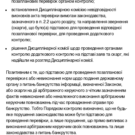
позапланових перевірок органом контролю;
встановлення Дисциплінарною комісією невідповідності
висновків акта перевірки вимогам законодавства,
зазначеного в п. 2.2 цього розділу, та направлення звернення
(скарги), що було(а) підставою для проведення відповідної
позапланової перевірки, для проведення додаткового
контролю;
рішення Дисциплінарної комісії щодо проведення органами
контролю додаткового контролю на підставі заяв та скарг, які
надійшли на розгляд Дисциплінарної комісії.
Позитивним є те, що підставою для проведення позапланової
перевірки є або невиконання норм щодо подання державному
органу з питань банкрутства інформації, визначеної Законом,
або скарги на дії арбітражного керуючого з чітким зазначенням
фактів невиконання або неналежного виконання арбітражним
керуючим повноважень під час провадження справи про
банкрутство. Тобто Порядком контролю визначено, що не будь-
яке порушення законодавства може бути підставою для
проведення перевірки, а лише порушення, що прямо випливає з
виконання арбітражним керуючим своїх повноважень та лише
законодавства з питань банкрутства.