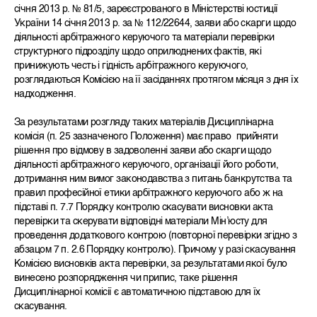
січня 2013 р. № 81/5, зареєстрованого в Міністерстві юстиції
України 14 січня 2013 р. за № 112/22644, заяви або скарги щодо
діяльності арбітражного керуючого та матеріали перевірки
структурного підрозділу щодо оприлюднених фактів, які
принижують честь і гідність арбітражного керуючого,
розглядаються Комісією на її засіданнях протягом місяця з дня їх
надходження.
За результатами розгляду таких матеріалів Дисциплінарна
комісія (п. 25 зазначеного Положення) має право прийняти
рішення про відмову в задоволенні заяви або скарги щодо
діяльності арбітражного керуючого, організації його роботи,
дотримання ним вимог законодавства з питань банкрутства та
правил професійної етики арбітражного керуючого або ж на
підставі п. 7.7 Порядку контролю скасувати висновки акта
перевірки та скерувати відповідні матеріали Мін’юсту для
проведення додаткового контрою (повторної перевірки згідно з
абзацом 7 п. 2.6 Порядку контролю). Причому у разі скасування
Комісією висновків акта перевірки, за результатами якої було
винесено розпорядження чи припис, таке рішення
Дисциплінарної комісії є автоматичною підставою для їх
скасування.