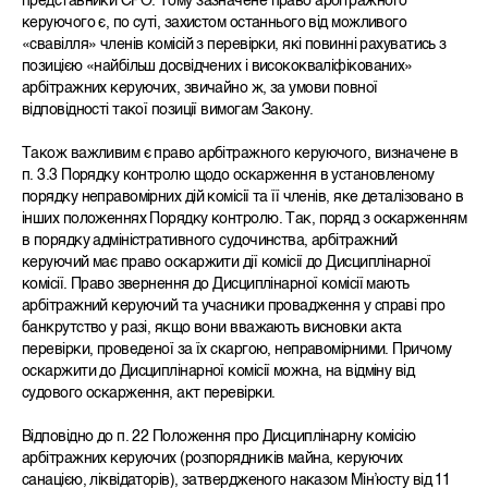
представники СРО. Тому зазначене право арбітражного
керуючого є, по суті, захистом останнього від можливого
«свавілля» членів комісій з перевірки, які повинні рахуватись з
позицією «найбільш досвідчених і висококваліфікованих»
арбітражних керуючих, звичайно ж, за умови повної
відповідності такої позиції вимогам Закону.
Також важливим є право арбітражного керуючого, визначене в
п. 3.3 Порядку контролю щодо оскарження в установленому
порядку неправомірних дій комісії та її членів, яке деталізовано в
інших положеннях Порядку контролю. Так, поряд з оскарженням
в порядку адміністративного судочинства, арбітражний
керуючий має право оскаржити дії комісії до Дисциплінарної
комісії. Право звернення до Дисциплінарної комісії мають
арбітражний керуючий та учасники провадження у справі про
банкрутство у разі, якщо вони вважають висновки акта
перевірки, проведеної за їх скаргою, неправомірними. Причому
оскаржити до Дисциплінарної комісії можна, на відміну від
судового оскарження, акт перевірки.
Відповідно до п. 22 Положення про Дисциплінарну комісію
арбітражних керуючих (розпорядників майна, керуючих
санацією, ліквідаторів), затвердженого наказом Мін’юсту від 11