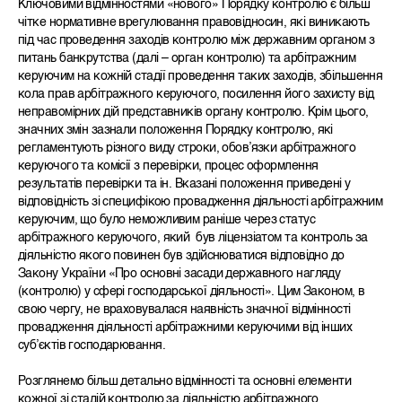
Ключовими відмінностями «нового» Порядку контролю є більш
чітке нормативне врегулювання правовідносин, які виникають
під час проведення заходів контролю між державним органом з
питань банкрутства (далі – орган контролю) та арбітражним
керуючим на кожній стадії проведення таких заходів, збільшення
кола прав арбітражного керуючого, посилення його захисту від
неправомірних дій представників органу контролю. Крім цього,
значних змін зазнали положення Порядку контролю, які
регламентують різного виду строки, обов’язки арбітражного
керуючого та комісії з перевірки, процес оформлення
результатів перевірки та ін. Вказані положення приведені у
відповідність зі специфікою провадження діяльності арбітражним
керуючим, що було неможливим раніше через статус
арбітражного керуючого, який був ліцензіатом та контроль за
діяльністю якого повинен був здійснюватися відповідно до
Закону України «Про основні засади державного нагляду
(контролю) у сфері господарської діяльності». Цим Законом, в
свою чергу, не враховувалася наявність значної відмінності
провадження діяльності арбітражними керуючими від інших
суб’єктів господарювання.
Розглянемо більш детально відмінності та основні елементи
кожної зі стадій контролю за діяльністю арбітражного