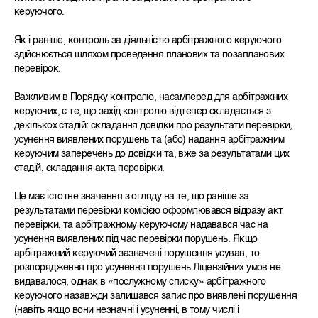
керуючого.
Як і раніше, контроль за діяльністю арбітражного керуючого
здійснюється шляхом проведення планових та позапланових
перевірок.
Важливим в Порядку контролю, насамперед для арбітражних
керуючих, є те, що захід контролю відтепер складається з
декількох стадій: складання довідки про результати перевірки,
усунення виявлених порушень та (або) надання арбітражним
керуючим заперечень до довідки та, вже за результатами цих
стадій, складання акта перевірки.
Це має істотне значення з огляду на те, що раніше за
результатами перевірки комісією оформлювався відразу акт
перевірки, та арбітражному керуючому надавався час на
усунення виявлених під час перевірки порушень. Якщо
арбітражний керуючий зазначені порушення усував, то
розпорядження про усунення порушень Ліцензійних умов не
видавалося, однак в «послужному списку» арбітражного
керуючого назавжди залишався запис про виявлені порушення
(навіть якщо вони незначні і усуненні, в тому числі і