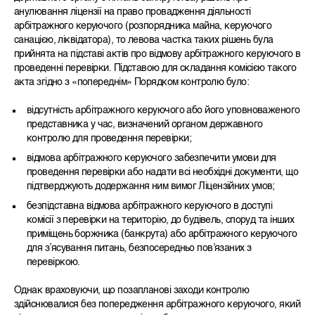
анулювання ліцензії на право провадження діяльності
арбітражного керуючого (розпорядника майна, керуючого
санацією, ліквідатора), то левова частка таких рішень була
прийнята на підставі актів про відмову арбітражного керуючого в
проведенні перевірки. Підставою для складання комісією такого
акта згідно з «попереднім» Порядком контролю було:
відсутність арбітражного керуючого або його уповноваженого
представника у час, визначений органом державного
контролю для проведення перевірки;
відмова арбітражного керуючого забезпечити умови для
проведення перевірки або надати всі необхідні документи, що
підтверджують додержання ним вимог Ліцензійних умов;
безпідставна відмова арбітражного керуючого в доступі
комісії з перевірки на територію, до будівель, споруд та інших
приміщень боржника (банкрута) або арбітражного керуючого
для з’ясування питань, безпосередньо пов’язаних з
перевіркою.
Однак враховуючи, що позапланові заходи контролю
здійснювалися без попередження арбітражного керуючого, який