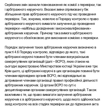
Серйозних змін зазнали повноваження як комісії з перевірки, так
і арбітражного керуючого. Вказані зміни спрямовані у бік
збільшення прав арбітражного керуючого під час проведення
перевірок. Так, зокрема, новелою в Порядку контролю є право
арбітражного керуючого вимагати залучення до проведення
перевірки «найбільш досвідчених і висококваліфікованих»
арбітражних керуючих. Причому така вимога арбітражного
керуючого є обов’язковою для виконання комісією з перевірки.
Порядок залучення таких арбітражних керуючих визначено в
пункті 4.6 Порядку контролю, відповідно до якого, такі
арбітражні керуючі повинні бути членами всеукраїнських
саморегулівних організацій (далі – ВСРО), яких станом на
сьогодні зареєстровано Міністерством юстиції України вже три.
Крім цього, ці арбітражні керуючі в цих організаціях повинні бути
членами відповідних органів ВСРО, які відповідальні за
дотримання членами організації правил професійної діяльності
арбітражних керуючих. Ці органи ВСРО по суті є
дисциплінарними органами саморегулівних організацій. Також
важливим є те, що право вимагати залучення арбітражних
керуючих є в арбітражного керуючого, щодо якого здійснюється
захід контролю на всіх стадіях перевірки аж до підписання акта