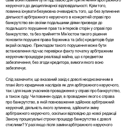
саме вони повинні бути підставою для притягнення арбітражного
керуючого до дисциплінарної відповідальності. Крім того,
повинна існувати безумовна очевидність того, що без зупинення
діяльності арбітражного керуючого в конкретній справі про
банкрутство він своїми подальшими діями призведе до
подальшого порушення прав та інтересів сторін у справі про
банкрутство, та без прийняття Мін’юстом такого рішення
поновити порушені права боржника та (або) кредиторів буде
вкрай складно. Прикладом такого порушення може бути
встановлення під час перевірки факту початку арбітражним
керуючим процедури реалізації майна, що є предметом
забезпечення, без згоди кредитора, вимоги якого воно
забезпечує.
Слід зазначити, що вказаний захід є доволі неоднозначним в
плані його юридичних наслідків як для арбітражного керуючого,
так і для інших учасників провадження у справі про банкрутство,
а також суду. Чи повинен суддя, в проваджені якого є справа
про банкрутство, в якій повноваження здійснює арбітражний
керуючий, діяльність якого зупинена, здійснити зміну
арбітражного керуючого, оскільки відповідно до нової редакції
Закону процесуальні строки процедур банкрутства є доволі
стислими? У разі якщо після заміни арбітражного керуючого