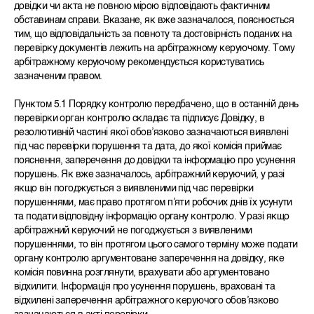
довідки чи акта не повною мірою відповідають фактичним
обставинам справи. Вказане, як вже зазначалося, пояснюється
тим, що відповідальність за повноту та достовірність поданих на
перевірку документів лежить на арбітражному керуючому. Тому
арбітражному керуючому рекомендується користуватись
зазначеним правом.
Пунктом 5.1 Порядку контролю передбачено, що в останній день
перевірки орган контролю складає та підписує Довідку, в
резолютивній частині якої обов’язково зазначаються виявлені
під час перевірки порушення та дата, до якої комісія приймає
пояснення, заперечення до довідки та інформацію про усунення
порушень. Як вже зазначалось, арбітражний керуючий, у разі
якщо він погоджується з виявленими під час перевірки
порушеннями, має право протягом п’яти робочих днів їх усунути
та подати відповідну інформацію органу контролю. У разі якщо
арбітражний керуючий не погоджується з виявленими
порушеннями, то він протягом цього самого терміну може подати
органу контролю аргументоване заперечення на довідку, яке
комісія повинна розглянути, врахувати або аргументовано
відхилити. Інформація про усунення порушень, враховані та
відхилені заперечення арбітражного керуючого обов’язково