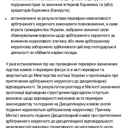
порушення прав та законних інтересів боржника та (або)
кредиторів боржника (банкрута);
встановлення за результатами перевірки неможливості
арбітражного керуючого виконувати повноваження, а саме:
втрата громадянства України, набрання законної сили
обвинувальним вироком щодо арбітражного керуючого за
вчинення корисливого злочину або яким арбітражному
керуючому заборонено здійснювати цей вид господарської
діяльності чи обіймати керівні посади.
У разі встановлення під час проведення перевірки зазначених
підстав комісія з перевірки фіксує їх в акті перевірки та
звертається до Міністерства юстиції України з пропозицією про
притягнення арбітражного керуючого до дисциплінарної
відповідальності. За результатом розгляду в Мін’юсті зазначеної
пропозиції відповідним структурним підрозділом готується
висновок щодо відповідності висновків акта перевірки
законодавству та подання на Дисциплінарну комісію (копія
подання надсилається арбітражному керуючому). Причому
Мін’юст вносить подання Дисциплінарній комісії про притягнення
арбітражного керуючого до дисциплінарної відповідальності
незалежно від висновку (позитивного чи негативного) щодо