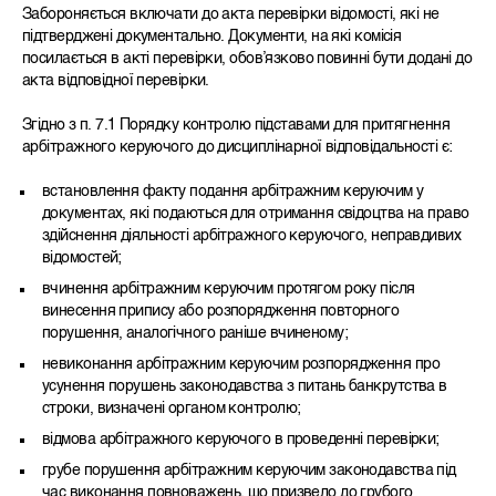
Забороняється включати до акта перевірки відомості, які не
підтверджені документально. Документи, на які комісія
посилається в акті перевірки, обов’язково повинні бути додані до
акта відповідної перевірки.
Згідно з п. 7.1 Порядку контролю підставами для притягнення
арбітражного керуючого до дисциплінарної відповідальності є:
встановлення факту подання арбітражним керуючим у
документах, які подаються для отримання свідоцтва на право
здійснення діяльності арбітражного керуючого, неправдивих
відомостей;
вчинення арбітражним керуючим протягом року після
винесення припису або розпорядження повторного
порушення, аналогічного раніше вчиненому;
невиконання арбітражним керуючим розпорядження про
усунення порушень законодавства з питань банкрутства в
строки, визначені органом контролю;
відмова арбітражного керуючого в проведенні перевірки;
грубе порушення арбітражним керуючим законодавства під
час виконання повноважень, що призвело до грубого