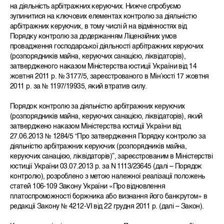
на діяльність арбітражних керуючих. Нижче спробуємо
зупинитися на ключових елементах контролю за діяльністю
арбітражних керуючих, в тому числі й на відмінностях від
Порядку контролю за додержанням Ліцензійних умов
провадження господарської діяльності арбітражних керуючих
(розпорядників майна, керуючих санацією, ліквідаторів),
затвердженого наказом Міністерства юстиції України від 14
жовтня 2011 р. № 3177/5, зареєстрованого в Мін’юсті 17 жовтня
2011 р. за № 1197/19935, який втратив силу.
Порядок контролю за діяльністю арбітражних керуючих
(розпорядників майна, керуючих санацією, ліквідаторів), який
затверджено наказом Міністерства юстиції України від
27.06.2013 № 1284/5 “Про затвердження Порядку контролю за
діяльністю арбітражних керуючих (розпорядників майна,
керуючих санацією, ліквідаторів)”, зареєстрованим в Міністерстві
юстиції України 03.07.2013 р. за N 1113/23645 (далі – Порядок
контролю), розроблено з метою належної реалізації положень
статей 106-109 Закону України «Про відновлення
платоспроможності боржника або визнання його банкрутом» в
редакції Закону № 4212-VI від 22 грудня 2011 р. (далі – Закон).