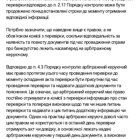
перевірки відповідно до п. 2.17 Порядку контролю може бути
продовжено понад встановлені строки до моменту отримання
відповідної інформації.
Потрібно зазначити, що наведене вище є правом, а не
обов’язком комісії з перевірки, оскільки відповідальність за
наявність та повноту документів під час провадження справи
про банкрутство лежить насамперед на арбітражному
керуючому.
Відповідно до п. 4.3 Порядку контролю арбітражний керуючий
має право протягом усього часу проведення перевірки до
моменту складання акта перевірки бути присутнім під час
проведення перевірки та надавати додаткові документи та
пояснення. Це означає, що арбітражний керуючий має право
постійно отримувати в комісії з перевірки інформацію про стан
перевірки та попередні висновки щодо тих чи інших питань
перевірки та надавати з цих питань додаткову інформацію чи
документи. Однак на практиці арбітражні керуючі доволі часто
цим правом не користуються і в останній день перевірки
отримують акт чи довідку, в основі якої лежать надані
арбітражним керуючим у перший день документи, а висновки