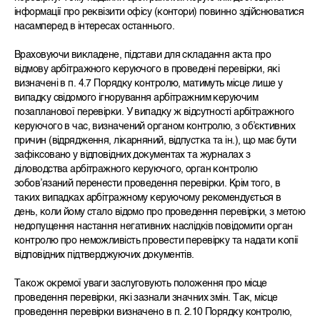
інформації про реквізити офісу (контори) повинно здійснюватися
насамперед в інтересах останнього.
Враховуючи викладене, підстави для складання акта про
відмову арбітражного керуючого в проведені перевірки, які
визначені в п. 4.7 Порядку контролю, матимуть місце лише у
випадку свідомого ігнорування арбітражним керуючим
позапланової перевірки. У випадку ж відсутності арбітражного
керуючого в час, визначений органом контролю, з об’єктивних
причин (відрядження, лікарняний, відпустка та ін.), що має бути
зафіксовано у відповідних документах та журналах з
діловодства арбітражного керуючого, орган контролю
зобов’язаний перенести проведення перевірки. Крім того, в
таких випадках арбітражному керуючому рекомендується в
день, коли йому стало відомо про проведення перевірки, з метою
недопущення настання негативних наслідків повідомити орган
контролю про неможливість провести перевірку та надати копії
відповідних підтверджуючих документів.
Також окремої уваги заслуговують положення про місце
проведення перевірки, які зазнали значних змін. Так, місце
проведення перевірки визначено в п. 2.10 Порядку контролю,