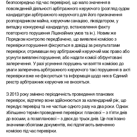
безпосередньо під час перевірки), що мало значення в
повсякденній діяльності арбітражного керуючого (розгляд судом
кандидатури арбітражного керуючого для його призначення
розпорядником майна, керуючим санацією, ліквідатором, у
випадку конкуренції кандидатур, встановлення факту
повторного порушення Ліцензійних умов та ін.). Новим же
Порядком контролю передбачено, що виявлені комісією з
перевірки порушення фіксуються в довідці за результатами
перевірки, отримавши яку арбітражний керуючий має право або
усунути виявлені порушення, або надати комісії обґрунтовані
заперечення. У разі усунення порушень чи взяття комісією до
уваги заперечень арбітражного керуючого такі порушення в акті
перевірки вже не фіксуються та інформація щодо них в Єдиний
реєстр арбітражних керуючих не вносяться.
З 2013 року змінено періодичність проведення планових
перевірок, відтепер вони здійснюються за календарний рік, що
передує перевірці та не частіше одного разу на два роки. Однак
збільшено термін проведення перевірки: планової – з п’яти днів
до восьми, а позапланової – з двох до трьох днів. Це пов’язано
значними обсягами документів, які підлягають вивченню
комісією під час перевірки.