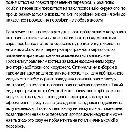
позначиться на повноті проведення перевірки. У разі якщо
комісія з перевірки погодиться на таку пропозицію керуючого, то
про це зазначається в довідці та акті перевірки; внесення змін до
наказу про проведення перевірки не є обов’язковим.
Враховуючи те, що перевірка діяльності арбітражного керуючого
не повинна позначитись на ефективності провадження ним
справ про банкрутство та серйозно відволікати від виконання
ним інших обов’язків, перевірка арбітражного керуючого за
загальним правилом повинна здійснюватися відповідним
Головним управлінням юстиції за місцезнаходженням офісу
(контори) арбітражного керуючого. Оптимальним вибором в
такому випадку як для органу контролю, так і для арбітражного
керуючого є вибір (у разі проведення позапланового заходу
контролю) на користь позапланової невиїзної перевірки. Такий
вид перевірки не потребує особистої присутності арбітражного
керуючого як під час проведення перевірки, так і під час
оформлення її результатів (складання та підписання довідки та
акту перевірки). Тобто в ідеальному випадку під час проведення
позапланової невиїзної перевірки арбітражний керуючий може
навіть жодного разу не побачити та не почути члена комісії з
перевірки.