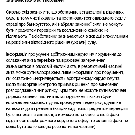
зазначаються в акті перевірки.
Окремо слід зазначити, що обставини, встановлені в рішеннях
суду, в тому числі ухвалах та постановах господарського суду у
справі про банкрутство, які набрали законної сили, не можуть
бути предметом перевірки та дослідженню комісією не
підлягають. Такі обставини зазначаються в довідці з посиланням
на реквізити відповідного рішення (ухвали) суду.
Інформація про усунені арбітражним керуючим порушення до
складання акта перевірки та враховані заперечення
зазначається в описовій частині акта, в резолютивній частині
акта може бути відображена лише інформація про порушення,
які остаточно «інкримінуються» арбітражному керуючому та
щодо яких орган контролю приймає рішення про винесення
розпорядження чи припису. Крім того, не можуть бути включені
до резолютивної частини акта порушення, які хоч і були
встановлені комісією під час проведення перевірки, однак не
належать до її предмета (наприклад, якщо предметом перевірки
було неподання звітності, а комісією встановлено ще й факт
відсутності в арбітражного керуючого офісу, то останній факт не
може бути включено до резолютивної частини).