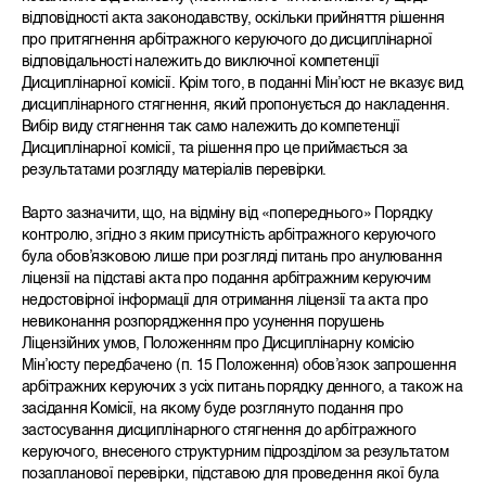
відповідності акта законодавству, оскільки прийняття рішення
про притягнення арбітражного керуючого до дисциплінарної
відповідальності належить до виключної компетенції
Дисциплінарної комісії. Крім того, в поданні Мін’юст не вказує вид
дисциплінарного стягнення, який пропонується до накладення.
Вибір виду стягнення так само належить до компетенції
Дисциплінарної комісії, та рішення про це приймається за
результатами розгляду матеріалів перевірки.
Варто зазначити, що, на відміну від «попереднього» Порядку
контролю, згідно з яким присутність арбітражного керуючого
була обов’язковою лише при розгляді питань про анулювання
ліцензії на підставі акта про подання арбітражним керуючим
недостовірної інформації для отримання ліцензії та акта про
невиконання розпорядження про усунення порушень
Ліцензійних умов, Положенням про Дисциплінарну комісію
Мін’юсту передбачено (п. 15 Положення) обов’язок запрошення
арбітражних керуючих з усіх питань порядку денного, а також на
засідання Комісії, на якому буде розглянуто подання про
застосування дисциплінарного стягнення до арбітражного
керуючого, внесеного структурним підрозділом за результатом
позапланової перевірки, підставою для проведення якої була