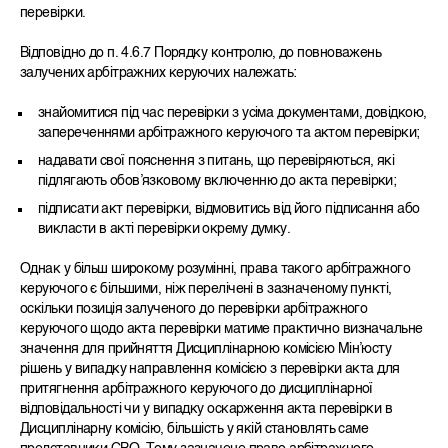
перевірки.
Відповідно до п. 4.6.7 Порядку контролю, до повноважень
залучених арбітражних керуючих належать:
знайомитися під час перевірки з усіма документами, довідкою,
запереченнями арбітражного керуючого та актом перевірки;
надавати свої пояснення з питань, що перевіряються, які
підлягають обов’язковому включенню до акта перевірки;
підписати акт перевірки, відмовитись від його підписання або
викласти в акті перевірки окрему думку.
Однак у більш широкому розумінні, права такого арбітражного
керуючого є більшими, ніж перелічені в зазначеному пункті,
оскільки позиція залученого до перевірки арбітражного
керуючого щодо акта перевірки матиме практично визначальне
значення для прийняття Дисциплінарною комісією Мін’юсту
рішень у випадку направлення комісією з перевірки акта для
притягнення арбітражного керуючого до дисциплінарної
відповідальності чи у випадку оскарження акта перевірки в
Дисциплінарну комісію, більшість у якій становлять саме