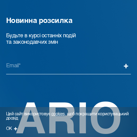
Новинна розсилка
Будьте в курсі останніх подій
та законодавчих змін
ARIO
Цей сайт використовує
cookies
, щоб покращити користувацький
досвід
ОК