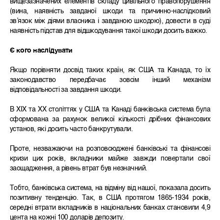
вищезазначених елементів складу цивільного правопорушення
(вина, наявність завданої шкоди та причинно-наслідковий
зв’язок між діями власника і завданою шкодою), довести в суді
наявність підстав для відшкодування такої шкоди досить важко.
Є кого наслідувати
Якщо порівняти досвід таких країн, як США та Канада, то їх
законодавство передбачає зовсім інший механізм
відповідальності за завдання шкоди.
В ХІХ та ХХ століттях у США та Канаді банківська система була
сформована за рахунок великої кількості дрібних фінансових
установ, які досить часто банкрутували.
Проте, незважаючи на розповсюджені банківські та фінансові
кризи цих років, вкладники майже завжди повертали свої
заощадження, а рівень втрат був незначний.
Тобто, банківська система, на відміну від нашої, показала досить
позитивну тенденцію. Так, в США протягом 1865-1934 років,
середні втрати вкладників в національних банках становили 4,9
цента на кожні 100 доларів депозиту.