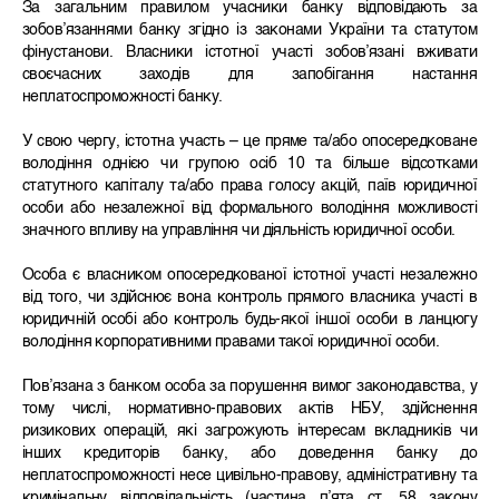
За загальним правилом учасники банку відповідають за
зобов’язаннями банку згідно із законами України та статутом
фінустанови. Власники істотної участі зобов’язані вживати
своєчасних заходів для запобігання настання
неплатоспроможності банку.
У свою чергу, істотна участь – це пряме та/або опосередковане
володіння однією чи групою осіб 10 та більше відсотками
статутного капіталу та/або права голосу акцій, паїв юридичної
особи або незалежної від формального володіння можливості
значного впливу на управління чи діяльність юридичної особи.
Особа є власником опосередкованої істотної участі незалежно
від того, чи здійснює вона контроль прямого власника участі в
юридичній особі або контроль будь-якої іншої особи в ланцюгу
володіння корпоративними правами такої юридичної особи.
Пов’язана з банком особа за порушення вимог законодавства, у
тому числі, нормативно-правових актів НБУ, здійснення
ризикових операцій, які загрожують інтересам вкладників чи
інших кредиторів банку, або доведення банку до
неплатоспроможності несе цивільно-правову, адміністративну та
кримінальну відповідальність (частина п’ята ст. 58 закону