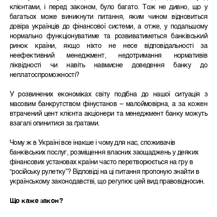
клієнтами, і перед законом, було багато. Тож не дивно, що у
багатьох може виникнути питання, яким чином відновиться
довіра українців до фінансової системи, а отже, у подальшому
нормально функціонуватиме та розвиватиметься банківський
ринок країни, якщо ніхто не несе відповідальності за
неефективний менеджмент, недотримання нормативів
ліквідності чи навіть навмисне доведення банку до
неплатоспроможності?
У розвинених економіках світу подібна до нашої ситуація з
масовим банкрутством фінустанов – малоймовірна, а за кожен
втрачений цент клієнта акціонери та менеджмент банку можуть
взагалі опинитися за ґратами.
Чому ж в Україні все інакше і чому для нас, споживачів
банківських послуг, розміщення власних заощаджень у деяких
фінансових установах країни часто перетворюється на гру в
“російську рулетку”? Відповіді на ці питання пропоную знайти в
українському законодавстві, що регулює цей вид правовідносин.
Що каже закон?