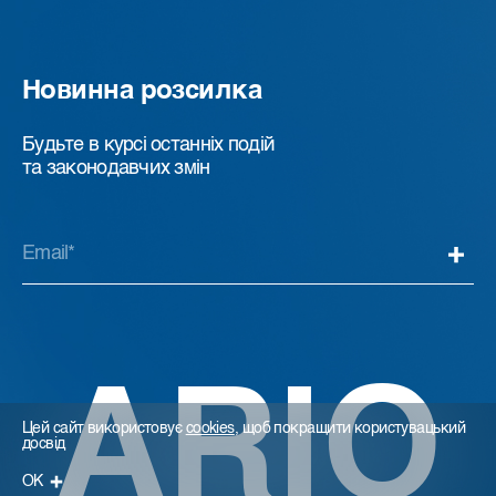
Новинна розсилка
Будьте в курсі останніх подій
та законодавчих змін
ARIO
Цей сайт використовує
cookies
, щоб покращити користувацький
досвід
ОК