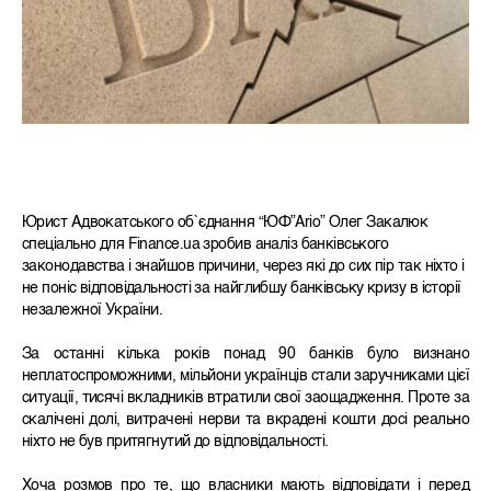
Юрист Адвокатського об`єднання “ЮФ”Ario” Олег Закалюк
спеціально для Finance.ua зробив аналіз банківського
законодавства і знайшов причини, через які до сих пір так ніхто і
не поніс відповідальності за найглибшу банківську кризу в історії
незалежної України.
За останні кілька років понад 90 банків було визнано
неплатоспроможними, мільйони українців стали заручниками цієї
ситуації, тисячі вкладників втратили свої заощадження. Проте за
скалічені долі, витрачені нерви та вкрадені кошти досі реально
ніхто не був притягнутий до відповідальності.
Хоча розмов про те, що власники мають відповідати і перед