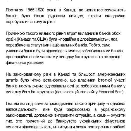
Протягом 1865-1920 років в Канаді, де неплатоспроможність
банків була більш рідкісним явищем, втрати вкладників
перебували на тому ж рівні.
Причиною такого низького рівня втрат вкладників банків обох
країн (Канади та США) була «подвійна відповідальність», яка
передбачена статутами національних банків. Тобто, саме
учасники банків були відповідальними за зобов’язаннями банків
пропорційно своїм часткам у випадку банкрутства та ліквідації
фінансової установи.
На законодавчому рівні в Канаді та більшості американських
штатів було чітко встановлено, що власники істотної участі
банків несуть ризик відповідальності за зобов’язаннями банку у
випадку його банкрутства (дані з офіційного сайту Financial Post).
І на мій погляд, саме запровадження такого принципу «подвійної
відповідальності», яке буде зафіксовано в українському
законодавстві, допоможе виправити ситуацію, а саме – змусити
тих, хто причетний до банкрутств українських фінустанов
понести відповідальність, мінімізувати ризик повторення подібної