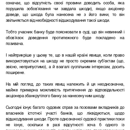
означає, що відсутність своєї провини доводить особа, яка
порушила зобов’язання чи завдала шкоди), якщо акціонер
доведе, що шкода була нанесена не з його вини, то він
звільняється від необхідності відшкодування такої шкоди.
Тобто учасник банку буде пояснювати в суді, що він невинний і
обов’язок доведення протилежного буде покладено на
позивача.
І найприкріше у цьому те, що в нашій країні явище, коли право
використовується на шкоду не просто окремим суб’єктам (що,
звісно, неприпустимо), а й взагалі суспільним інтересам, досить
поширене.
На мій погляд, до таких явищ належить й ця неоднозначна,
майже примарна можливість притягнення до відповідальності
акціонера збанкрутілого банку за нанесену ним шкоду.
Сьогодні існує багато судових справ за позовами вкладників до
власників істотної участі банків, що ліквідуються, щодо
відшкодування шкоди. Проте однозначної судової практики поки
не існує, оскільки в разі відсутності хоча б одного із