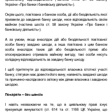
України «Про банки і банківську діяльність»).
Окрім цього, пов’язана з банком особа, дії або бездіяльність якої
призвели до завдання банку шкоди, несе відповідальність своїм
майном (частина шоста ст. 58 закону України «Про банки і
банківську діяльність»).
А за умови, якщо внаслідок дій або бездіяльності пов’язаної
особи банку завдано шкоди, а інша пов’язана з цим банком
особа внаслідок таких дій або бездіяльності прямо або
опосередковано отримала майнову вигоду, такі особи несуть
солідарну відповідальність за завдану банку шкоду.
І щоб притягнути до відповідальності власника істотної участі
банку, стягувач має довести його вину, наявність завданої шкоди
та причинно-наслідкового зв’язку між діями власника і завданою
шкодою.
Покарати – без шансів
І навіть незважаючи на те, що в цивільному праві існує
презумпція винуватості (ст. 614 та ст. 1166 ЦК України, що