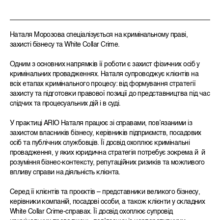
Наталя Морозова спеціалізується на кримінальному праві,
захисті бізнесу та White Collar Crime.
Одним з основних напрямків її роботи є захист фізичних осіб у
кримінальних провадженнях. Наталя супроводжує клієнтів на
всіх етапах кримінального процесу: від формування стратегії
захисту та підготовки правової позиції до представництва під час
слідчих та процесуальних дій і в суді.
У практиці ARIO Наталя працює зі справами, пов’язаними із
захистом власників бізнесу, керівників підприємств, посадових
осіб та публічних службовців. Її досвід охоплює кримінальні
провадження, у яких юридична стратегія потребує зокрема й й
розуміння бізнес-контексту, репутаційних ризиків та можливого
впливу справи на діяльність клієнта.
Серед її клієнтів та проєктів – представники великого бізнесу,
керівники компаній, посадові особи, а також клієнти у складних
White Collar Crime-справах. Її досвід охоплює супровід